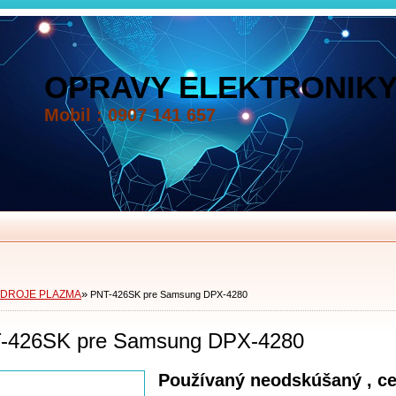
OPRAVY ELEKTRONIKY
Mobil : 0907 141 657
»
ZDROJE PLAZMA
PNT-426SK pre Samsung DPX-4280
-426SK pre Samsung DPX-4280
Používaný neodskúšaný , c