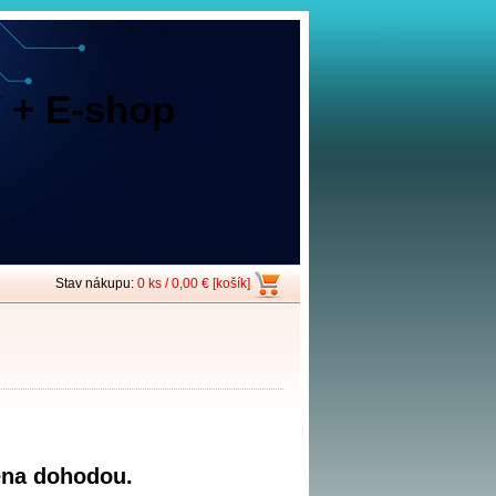
 + E-shop
Stav nákupu:
0 ks / 0,00 € [košík]
ena dohodou.