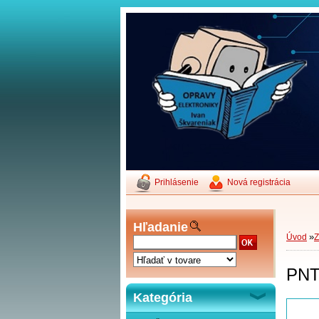
Prihlásenie
Nová registrácia
Hľadanie
»
Úvod
PNT
Kategória