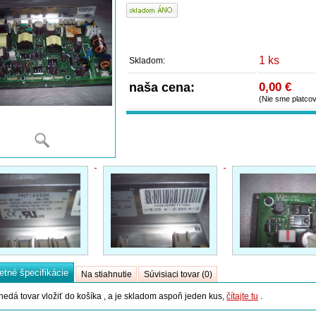
1 ks
Skladom:
naša cena:
0,00 €
(Nie sme platco
tné špecifikácie
Na stiahnutie
Súvisiaci tovar (0)
nedá tovar vložiť do košíka , a je skladom aspoň jeden kus,
čítajte tu
.