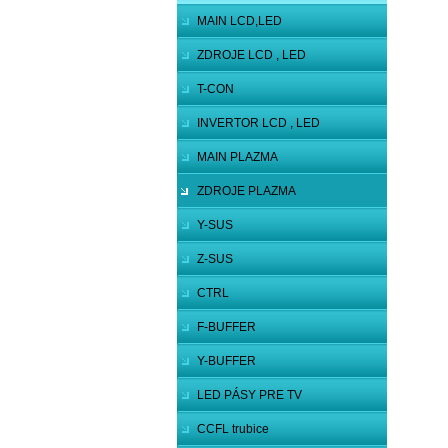
MAIN LCD,LED
ZDROJE LCD , LED
T-CON
INVERTOR LCD , LED
MAIN PLAZMA
ZDROJE PLAZMA
Y-SUS
Z-SUS
CTRL
F-BUFFER
Y-BUFFER
LED PÁSY PRE TV
CCFL trubice