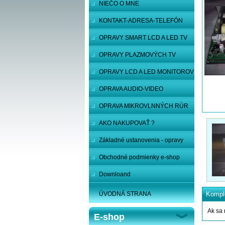
NIEČO O MNE
KONTAKT-ADRESA-TELEFÓN
OPRAVY SMART LCD A LED TV
OPRAVY PLAZMOVÝCH TV
OPRAVY LCD A LED MONITOROV
OPRAVA AUDIO-VIDEO
SYSTÉMOV
OPRAVA MIKROVLNNÝCH RÚR
AKO NAKUPOVAŤ ?
Základné ustanovenia - opravy
Obchodné podmienky e-shop
Downloand
ÚVODNÁ STRANA
Komple
Ak sa 
E-shop